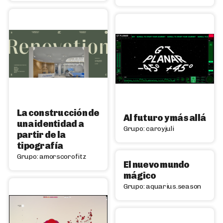
La construcción de
Al futuro y más allá
una identidad a
Grupo: caroyjuli
partir de la
tipografía
Grupo: amorscorofitz
El nuevo mundo
mágico
Grupo: aquarius.season