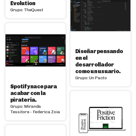
Evolution
Grupo: TheQuest
Diseñar pensando
en el
desarrollador
como un usuario.
Grupo: Un Pacto
Spotify nace para
acabar con la
pirateria.
Grupo: Miranda
Tessitore - Federica Zoia