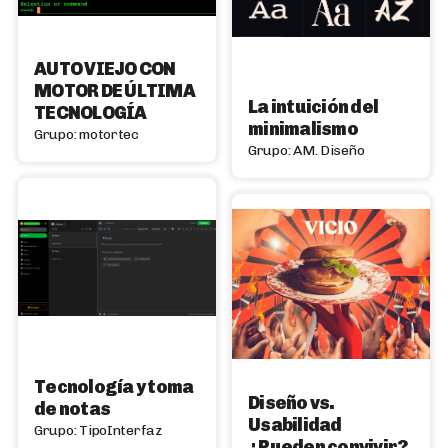
AUTO VIEJO CON
MOTOR DE ÚLTIMA
La intuición del
TECNOLOGÍA
minimalismo
Grupo: motortec
Grupo: AM. Diseño
Tecnología y toma
Diseño vs.
de notas
Usabilidad
Grupo: TipoInterfaz
¿Pueden convivir?