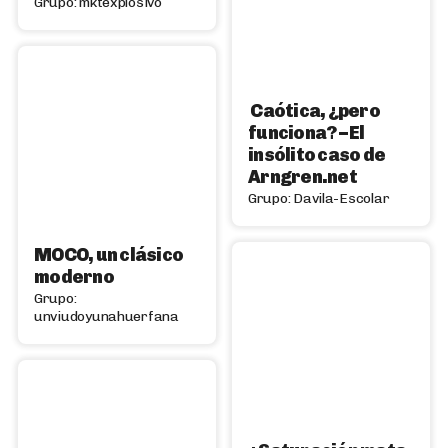
Grupo: mktexplosivo
Caótica, ¿pero
funciona? – El
insólito caso de
Arngren.net
Grupo: Davila-Escolar
MOCO, un clásico
moderno
Grupo:
unviudoyunahuerfana