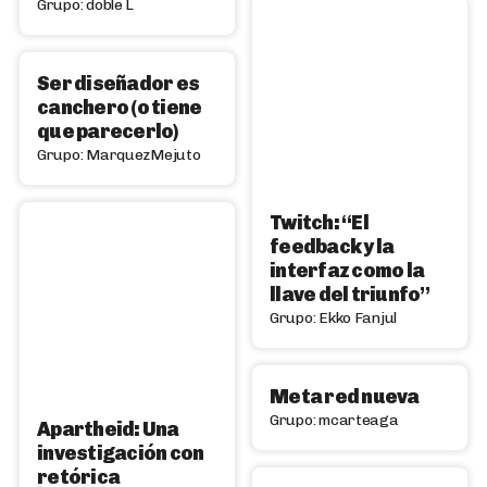
Grupo: doble L
Ser diseñador es
canchero (o tiene
que parecerlo)
Grupo: MarquezMejuto
Twitch: “El
feedback y la
interfaz como la
llave del triunfo”
Grupo: Ekko Fanjul
Meta red nueva
Grupo: mcarteaga
Apartheid: Una
investigación con
retórica