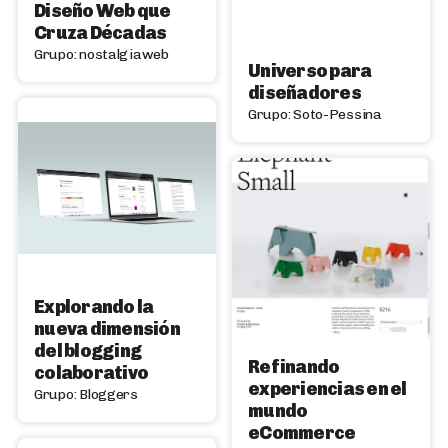
Diseño Web que
Cruza Décadas
Grupo: nostalgiaweb
Universo para
diseñadores
Grupo: Soto-Pessina
Explorando la
nueva dimensión
del blogging
Refinando
colaborativo
experiencias en el
Grupo: Bloggers
mundo
eCommerce