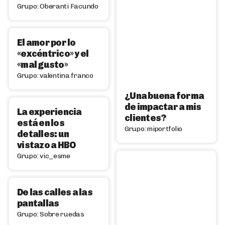
Grupo: Oberanti Facundo
El amor por lo
«excéntrico» y el
«mal gusto»
Grupo: valentina franco
¿Una buena forma
de impactar a mis
La experiencia
clientes?
está en los
Grupo: miportfolio
detalles: un
vistazo a HBO
Grupo: vic_esme
De las calles a las
pantallas
Grupo: Sobre ruedas