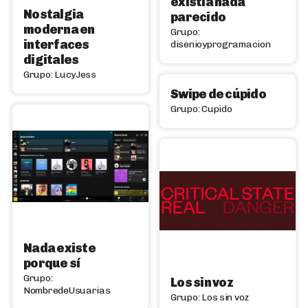
existía nada
Nostalgia
parecido
moderna en
Grupo:
interfaces
disenioyprogramacion
digitales
Grupo: LucyJess
Swipe de cúpido
Grupo: Cupido
Nada existe
porque sí
Grupo:
Los sin voz
NombredeUsuarias
Grupo: Los sin voz