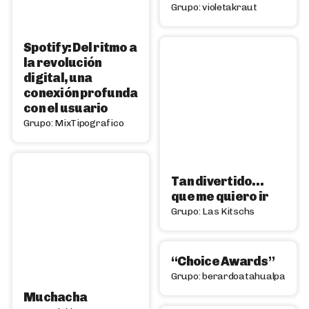
Grupo: violetakraut
Spotify: Del ritmo a
la revolución
digital, una
conexión profunda
con el usuario
Grupo: MixTipografico
Tan divertido…
que me quiero ir
Grupo: Las Kitschs
“Choice Awards”
Grupo: berardoatahualpa
Muchacha