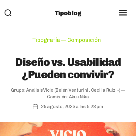
Tipoblog
Categories
Tipografía — Composición
Diseño vs. Usabilidad
¿Pueden convivir?
Grupo:
AnalisisVicio
(Belén Venturini , Cecilia Ruiz, -) —
Comisión:
Aku+Nika
25 agosto, 2023 a las 5:28 pm
Post
date