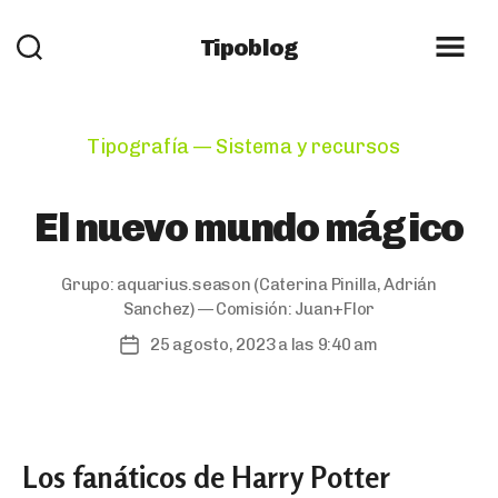
Tipoblog
Categories
Tipografía — Sistema y recursos
El nuevo mundo mágico
Grupo:
aquarius.season
(Caterina Pinilla, Adrián
Sanchez) — Comisión:
Juan+Flor
25 agosto, 2023 a las 9:40 am
Post
date
Los fanáticos de Harry Potter