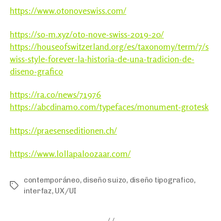
https://www.otonoveswiss.com/
https://so-m.xyz/oto-nove-swiss-2019-20/
https://houseofswitzerland.org/es/taxonomy/term/7/s
wiss-style-forever-la-historia-de-una-tradicion-de-
diseno-grafico
https://ra.co/news/71976
https://abcdinamo.com/typefaces/monument-grotesk
https://praesenseditionen.ch/
https://www.lollapaloozaar.com/
contemporáneo
,
diseño suizo
,
diseño tipografico
,
Tags
interfaz
,
UX/UI