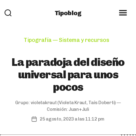
Tipoblog
Categories
Tipografía — Sistema y recursos
La paradoja del diseño
universal para unos
pocos
Grupo:
violetakraut
(Violeta Kraut, Taís Doberti) —
Comisión:
Juan+Juli
25 agosto, 2023 a las 11:12 pm
Post
date