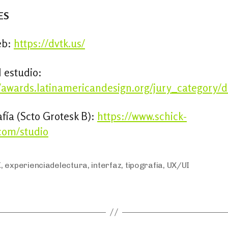
ES
eb:
https://dvtk.us/
l estudio:
/awards.latinamericandesign.org/jury_category/di
fía (Scto Grotesk B):
https://www.schick-
.com/studio
K
,
experienciadelectura
,
interfaz
,
tipografia
,
UX/UI