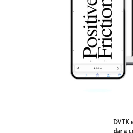
DVTK es
dar a c