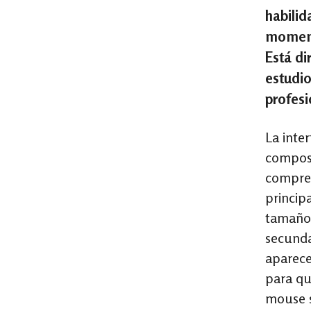
habilid
momento
Está di
estudio
profesi
La inte
composi
compren
principa
tamaños
secunda
aparece
para qu
mouse s