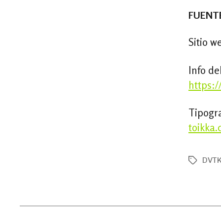
FUENT
Sitio w
Info de
https:/
Tipogra
toikka
DVT
Tags