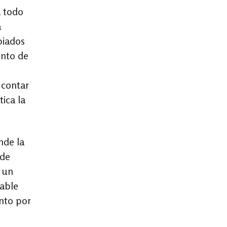
a todo
a
piados
ento de
 contar
ica la
nde la
ide
r un
sable
ento por