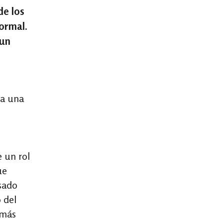
de los
ormal.
 un
za una
 un rol
ue
nsado
 del
 más