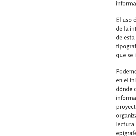
informa
El uso d
de la in
de esta
tipogra
que se 
Podemos
en el i
dónde c
informa
proyect
organiz
lectura
epígraf