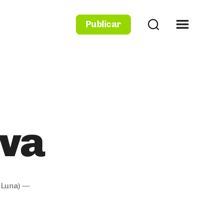
Publicar
iva
 Luna) —