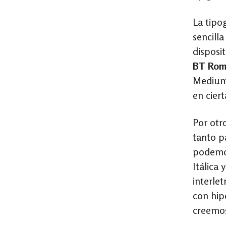
La tipo
sencilla
disposi
BT Rom
Medium 
en cier
Por otr
tanto pa
podemos
Itálica
interle
con hip
creemos