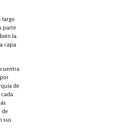
o largo
n parte
bién la
da capa
ncuentra
 por
rquía de
 cada
más
o de
n sus