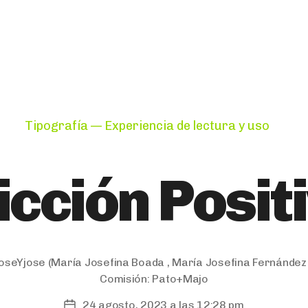
Categories
Tipografía — Experiencia de lectura y uso
icción Posit
joseYjose
(María Josefina Boada , María Josefina Fernández
Comisión:
Pato+Majo
24 agosto, 2023 a las 12:28 pm
Post