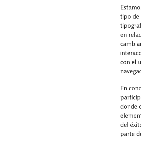
Estamos
tipo de 
tipogra
en rela
cambiar
interac
con el 
navegac
En conc
particip
donde e
element
del éxit
parte d