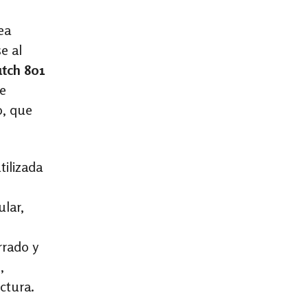
ea
e al
tch 801
le
o, que
tilizada
o
ular,
rrado y
,
ctura.