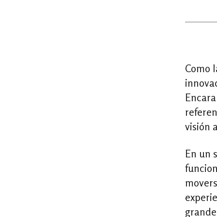
Como la
innovad
Encara
referen
visión 
En un s
funcio
moverse
experi
grandes