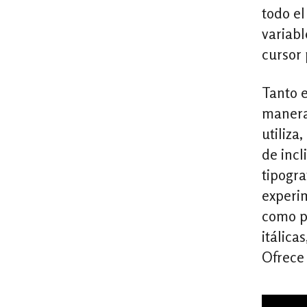
todo e
variabl
cursor
Tanto e
manera 
utiliza
de incl
tipogra
experim
como pa
itálica
Ofrece