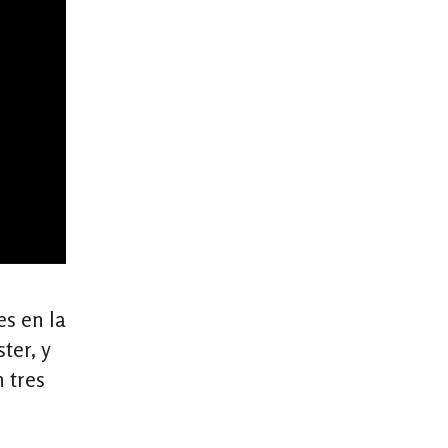
es en la
ter, y
n tres