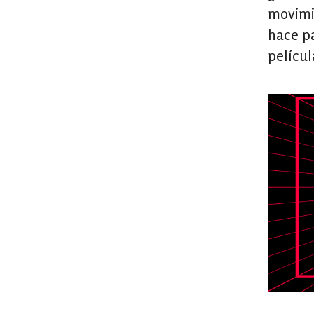
movimi
hace p
películ