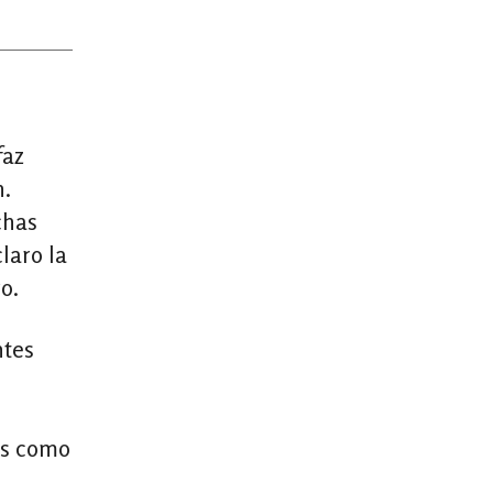
faz
n.
chas
laro la
o.
ntes
os como