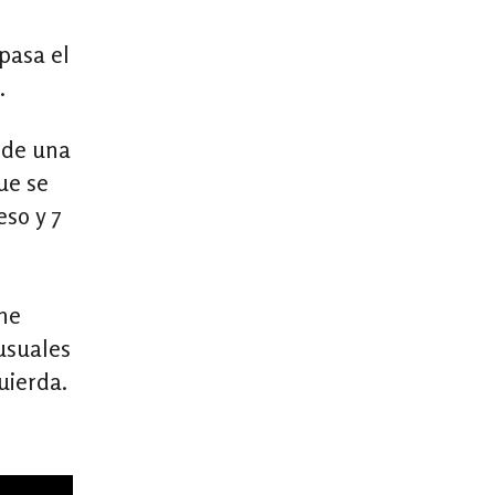
pasa el
.
 de una
ue se
eso y 7
ene
usuales
quierda.