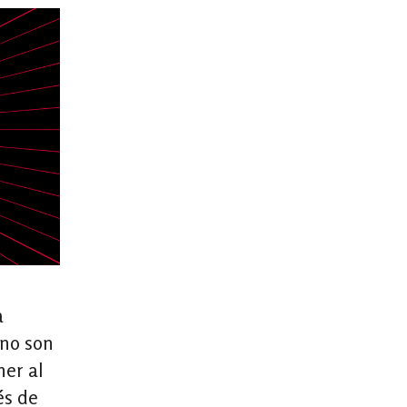
a
 no son
ner al
és de