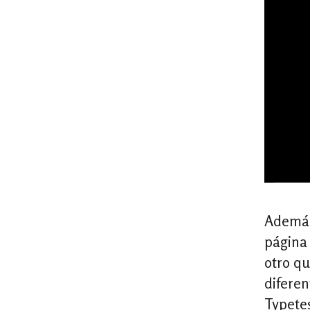
Además 
página 
otro qu
diferen
Typetes