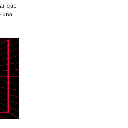
lar que
e una