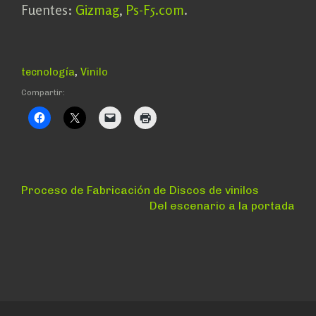
Fuentes:
Gizmag
,
Ps-F5.com
.
,
tecnología
Vinilo
Compartir:
Navegación
Anterior:
Proceso de Fabricación de Discos de vinilos
Siguiente:
Del escenario a la portada
de
entradas