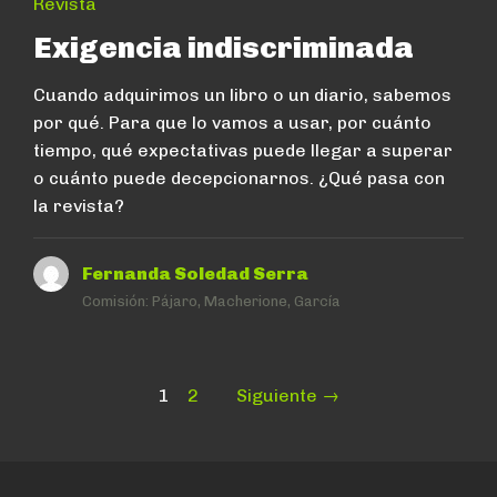
Revista
Exigencia indiscriminada
Cuando adquirimos un libro o un diario, sabemos
por qué. Para que lo vamos a usar, por cuánto
tiempo, qué expectativas puede llegar a superar
o cuánto puede decepcionarnos. ¿Qué pasa con
la revista?
Fernanda Soledad Serra
Comisión:
Pájaro, Macherione, García
Paginación
Page
Page
1
2
Siguiente →
de
entradas