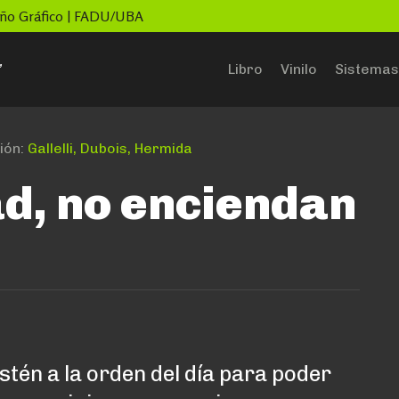
seño Gráfico | FADU/UBA
”
Libro
Vinilo
Sistemas
ión:
Gallelli, Dubois, Hermida
ad, no enciendan
estén a la orden del día para poder