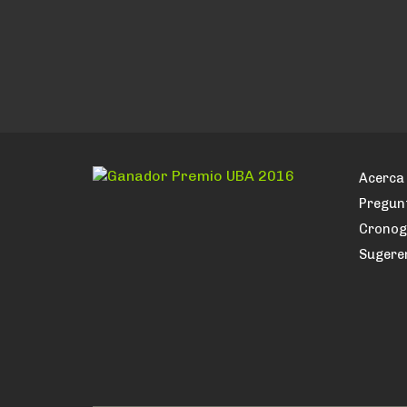
de
entradas
Acerca 
Pregun
Crono
Sugere