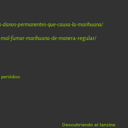
los-danos-permanentes-que-causa-la-marihuana/
e-mal-fumar-marihuana-de-mane
ra-regular/
,
periódico
Siguiente:
Descubriendo al fanzine