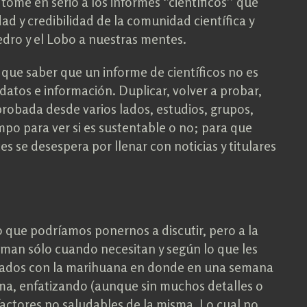
tome en serio a los informes ‘’científicos’’ que
dad y credibilidad de la comunidad científica y
Pedro y el Lobo a nuestras mentes.
que saber que un informe de científicos no es
 datos e información. Duplicar, volver a probar,
 probada desde varios lados, estudios, grupos,
mpo para ver si es sustentable o no; para que
s se desespera por llenar con noticias y titulares
o que podríamos ponernos a discutir, pero a la
orman sólo cuando necesitan y según lo que les
onados con la marihuana en donde en una semana
sma, enfatizando (aunque sin muchos detalles o
factores no saludables de la misma. Lo cual no