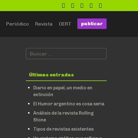
twitter
facebook
flickr
google
github
publicar
Periódico
Revista
OERT
Últimas entradas
Diario en papel, un medio en
extinción
El Humor argentino es cosa seria
Análisis de la revista Rolling
Stone
Tipos de revistas existentes