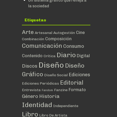
Un sistema gráfico que refleja a
la sociedad
Etiquetas
Arte
Cine
Artesanal
Autogestión
Composición
Combinación
Comunicación
Consumo
Diario
Contenido
Digital
Crítica
Diseño
Diseño
Discos
Gráfico
Ediciones
Diseño Social
Editorial
Ediciones Periódicas
Formato
Entrevista
Fanzine
Fandom
Historia
Género
Identidad
Independiente
Libro
Libro De Artista