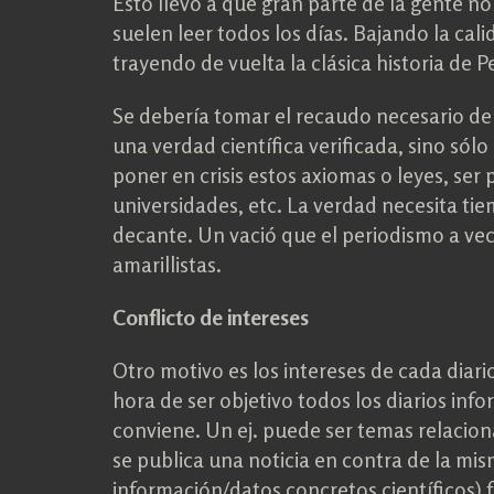
Esto llevó a que gran parte de la gente no 
suelen leer todos los días. Bajando la cali
trayendo de vuelta la clásica historia de 
Se debería tomar el recaudo necesario de 
una verdad científica verificada, sino sólo
poner en crisis estos axiomas o leyes, ser
universidades, etc. La verdad necesita tie
decante. Un vació que el periodismo a vece
amarillistas.
Conflicto de intereses
Otro motivo es los intereses de cada diari
hora de ser objetivo todos los diarios inf
conviene. Un ej. puede ser temas relaci
se publica una noticia en contra de la mi
información/datos concretos científicos) 