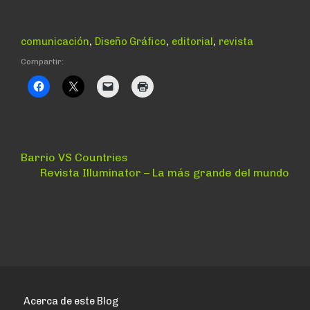
,
,
,
comunicación
Diseño Gráfico
editorial
revista
Compartir:
Navegación
Anterior:
Barrio VS Countries
Siguiente:
Revista Illuminator – La más grande del mundo
de
entradas
Acerca de este Blog