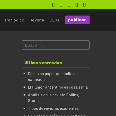
twitter
facebook
flickr
google
github
publicar
Periódico
Revista
OERT
Últimas entradas
Diario en papel, un medio en
extinción
El Humor argentino es cosa seria
Análisis de la revista Rolling
Stone
Tipos de revistas existentes