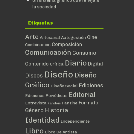
Un sistema gráfico que refleja a
la sociedad
Etiquetas
Arte
Cine
Artesanal
Autogestión
Composición
Combinación
Comunicación
Consumo
Diario
Contenido
Digital
Crítica
Diseño
Diseño
Discos
Gráfico
Ediciones
Diseño Social
Editorial
Ediciones Periódicas
Formato
Entrevista
Fanzine
Fandom
Historia
Género
Identidad
Independiente
Libro
Libro De Artista