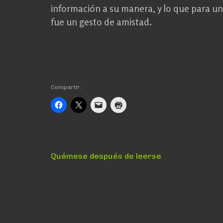
información a su manera, y lo que para uno 
fue un gesto de amistad.
Compartir:
Navegación
Anterior:
Quémese después de leerse
de
entradas