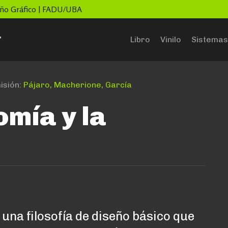
seño Gráfico | FADU/UBA
”
Libro
Vinilo
Sistemas
sión:
Pájaro, Macherione, García
omía y la
 una filosofía de diseño básico que