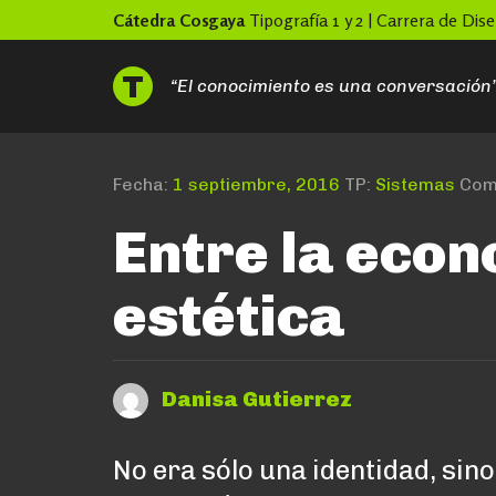
Skip
Cátedra Cosgaya
Tipografía 1 y 2 | Carrera de Di
to
content
“El conocimiento es una conversación
Fecha:
1 septiembre, 2016
TP:
Sistemas
Comi
Entre la econ
estética
Danisa Gutierrez
No era sólo una identidad, sino