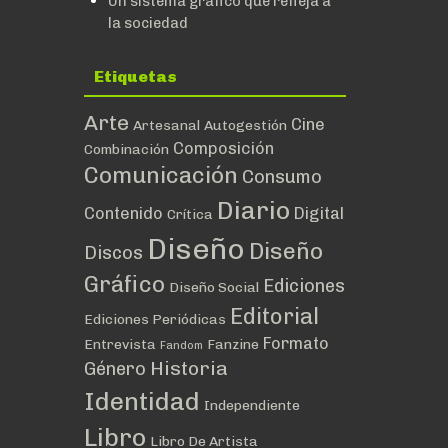
Un sistema gráfico que refleja a
la sociedad
Etiquetas
Arte
Cine
Artesanal
Autogestión
Composición
Combinación
Comunicación
Consumo
Diario
Contenido
Digital
Crítica
Diseño
Diseño
Discos
Gráfico
Ediciones
Diseño Social
Editorial
Ediciones Periódicas
Formato
Entrevista
Fanzine
Fandom
Historia
Género
Identidad
Independiente
Libro
Libro De Artista