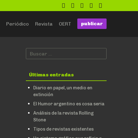
twitter
facebook
flickr
google
github
publicar
Periódico
Revista
OERT
Últimas entradas
Diario en papel, un medio en
extinción
El Humor argentino es cosa seria
Análisis de la revista Rolling
Stone
Tipos de revistas existentes