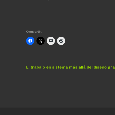
Compartir:
Navegación
Anterior:
El trabajo en sistema más allá del diseño gra
de
entradas