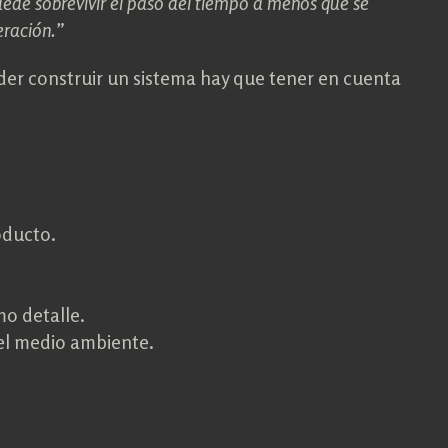
uede sobrevivir el paso del tiempo a menos que se
eración.”
er construir un sistema hay que tener en cuenta
oducto.
mo detalle.
el medio ambiente.