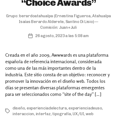
“Choice Awards”
Grupo:
berardoatahualpa
(Ernestina Figueroa, Atahualpa
Isaías Berardo Alderete, Santino Di Lisio) —
Comisión:
Juan+Juli
26 agosto, 2023 a las 5:08 am
Post
date
Creada en el año 2009, Awwwards es una plataforma
española de referencia internacional, considerada
como una de las más importantes dentro de la
industria. Este sitio consta de un objetivo: reconocer y
promover la innovación en el diseño web. Todos los
días se presentan diversas plataformas emergentes
para ser seleccionados como “site of the day” […]
diseño
,
experienciadelectura
,
experienciadeuso
,
Tags
interaccion
,
interfaz
,
tipografía
,
UX/UI
,
web