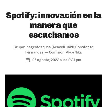
Spotify: innovación en la
manera que
escuchamos
Grupo:
lesgrotesques
(Araceli Baldi, Constanza
Fernandez) — Comisión:
Aku+Nika
25 agosto, 2023 a las 8:31 pm
Post
date