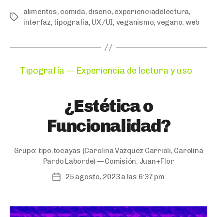
alimentos
,
comida
,
diseño
,
experienciadelectura
,
Tags
interfaz
,
tipografía
,
UX/UI
,
veganismo
,
vegano
,
web
Categories
Tipografía — Experiencia de lectura y uso
¿Estética o
Funcionalidad?
Grupo:
tipo.tocayas
(Carolina Vazquez Carrioli, Carolina
Pardo Laborde) — Comisión:
Juan+Flor
25 agosto, 2023 a las 6:37 pm
Post
date