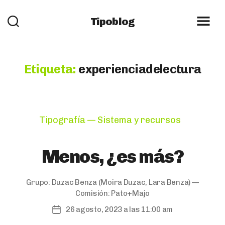
Tipoblog
Etiqueta:
experienciadelectura
Categories
Tipografía — Sistema y recursos
Menos, ¿es más?
Grupo:
Duzac Benza
(Moira Duzac, Lara Benza) —
Comisión:
Pato+Majo
26 agosto, 2023 a las 11:00 am
Post
date