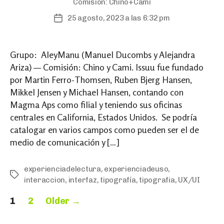
Comisión:
Chino+Cami
25 agosto, 2023 a las 6:32 pm
Post
date
Grupo: AleyManu (Manuel Ducombs y Alejandra
Ariza) — Comisión: Chino y Cami. Issuu fue fundado
por Martin Ferro-Thomsen, Ruben Bjerg Hansen,
Mikkel Jensen y Michael Hansen, contando con
Magma Aps como filial y teniendo sus oficinas
centrales en California, Estados Unidos. Se podría
catalogar en varios campos como pueden ser el de
medio de comunicación y […]
experienciadelectura
,
experienciadeuso
,
Tags
interaccion
,
interfaz
,
tipografía
,
tipografia
,
UX/UI
Paginación
1
2
Older
→
de