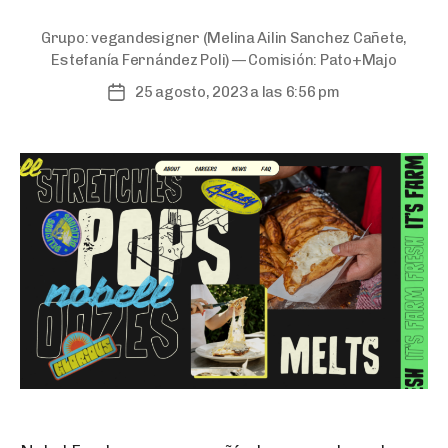
Grupo:
vegandesigner
(Melina Ailin Sanchez Cañete,
Estefanía Fernández Poli) — Comisión:
Pato+Majo
25 agosto, 2023 a las 6:56 pm
Post
date