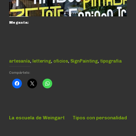
Me gusta:
,
,
,
,
artesanía
lettering
oficios
SignPainting
tipografia
Compártelo:
Navegación
Anterior:
Siguiente:
La escuela de Weingart
Tipos con personalidad
de