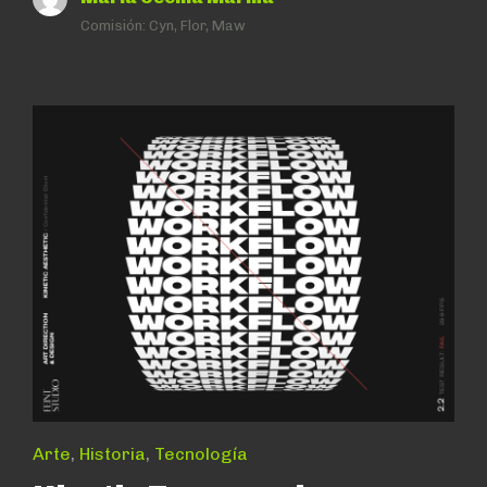
Comisión:
Cyn, Flor, Maw
Arte
,
Historia
,
Tecnología