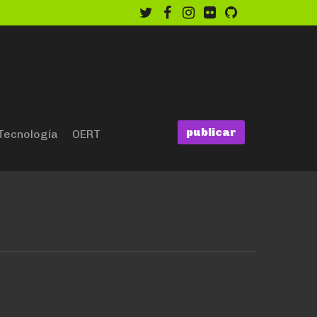
twitter
facebook
instagram
flickr
github
publicar
Tecnología
OERT