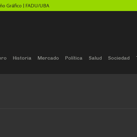
seño Gráfico | FADU/UBA
ero
Historia
Mercado
Política
Salud
Sociedad