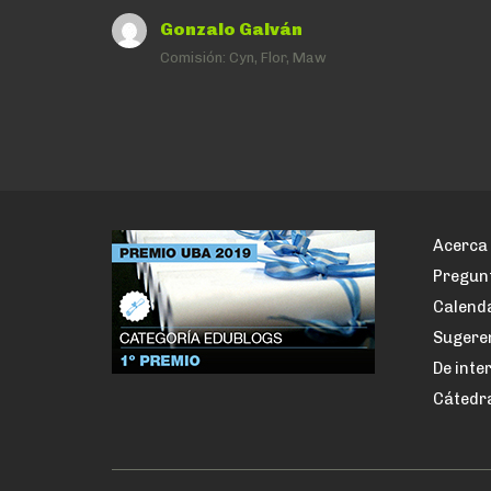
Gonzalo Galván
Comisión:
Cyn, Flor, Maw
Acerca 
Pregun
Calenda
Sugere
De inte
Cátedr