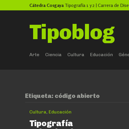
Skip
Cátedra Cosgaya
Tipografía 1 y 2 | Carrera de Di
to
content
Tipoblog
Arte
Ciencia
Cultura
Educación
Gén
Etiqueta:
código abierto
Cultura
,
Educación
Tipografía