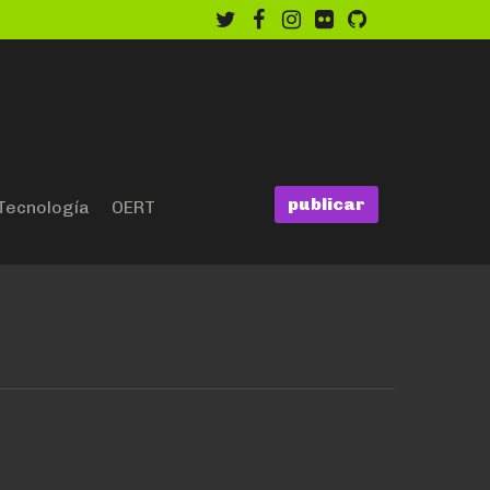
twitter
facebook
instagram
flickr
github
publicar
Tecnología
OERT