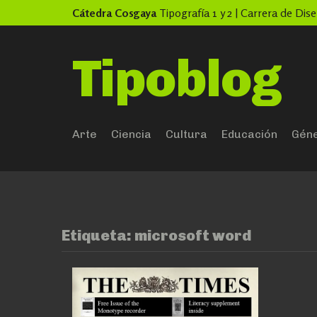
Skip
Cátedra Cosgaya
Tipografía 1 y 2 | Carrera de Di
to
content
Tipoblog
Arte
Ciencia
Cultura
Educación
Gén
Etiqueta:
microsoft word