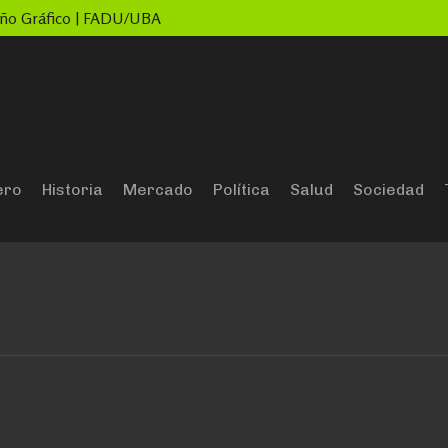
seño Gráfico | FADU/UBA
ero
Historia
Mercado
Política
Salud
Sociedad