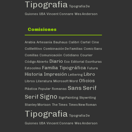
Tipografia
Tipografìa De
Guiones
UBA
Vincent Connare
Wes Anderson
Comisiones
Arabia
Artesanía
Bauhaus
Calibri
Cartel
Cine
Collletttivo
Combinación De Familias
Comic Sans
Comillas
Comunicación
Cotidiano
Courier
Diario
Código Abierto
Eco
Editorial
Escrituras
Familia Tipográfica
Estocolmo
Futura
Historia
Impresión
Libro
Lettering
Oficios
Libros
Literatura
Microsoft Word
Sans Serif
Plástica
Popular
Romanas
Signo
Serif
SignPainting
Skywriting
Stanley Morison
The Times
Times New Roman
Tipografia
Tipografìa De
Guiones
UBA
Vincent Connare
Wes Anderson