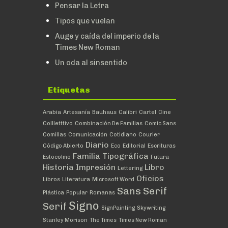
Pensar la Letra
Tipos que vuelan
Auge y caída del imperio de la
Times New Roman
Un oda al sinsentido
Etiquetas
Arabia
Artesanía
Bauhaus
Calibri
Cartel
Cine
Collletttivo
Combinación De Familias
Comic Sans
Comillas
Comunicación
Cotidiano
Courier
Diario
Código Abierto
Eco
Editorial
Escrituras
Familia Tipográfica
Estocolmo
Futura
Historia
Impresión
Libro
Lettering
Oficios
Libros
Literatura
Microsoft Word
Sans Serif
Plástica
Popular
Romanas
Signo
Serif
SignPainting
Skywriting
Stanley Morison
The Times
Times New Roman