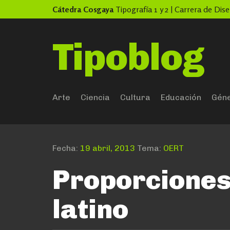
Skip
Cátedra Cosgaya
Tipografía 1 y 2 | Carrera de Di
to
content
Tipoblog
Arte
Ciencia
Cultura
Educación
Gén
Fecha:
19 abril, 2013
Tema:
OERT
Proporciones
latino