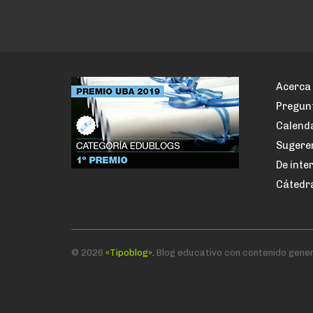
Acerca 
Pregun
Calenda
Sugere
De inte
Cátedr
© 2026
«Tipoblog».
Blog educativo con contenido gener