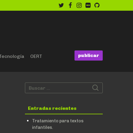
twitter
facebook
instagram
flickr
github
publicar
Tecnología
OERT
Entradas recientes
Tratamiento para textos
infantiles.