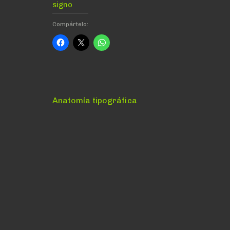
signo
Compártelo:
Navegación
Anterior:
Anatomía tipográfica
de
entradas