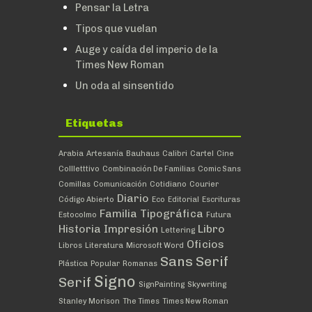
Pensar la Letra
Tipos que vuelan
Auge y caída del imperio de la
Times New Roman
Un oda al sinsentido
Etiquetas
Arabia
Artesanía
Bauhaus
Calibri
Cartel
Cine
Collletttivo
Combinación De Familias
Comic Sans
Comillas
Comunicación
Cotidiano
Courier
Diario
Código Abierto
Eco
Editorial
Escrituras
Familia Tipográfica
Estocolmo
Futura
Historia
Impresión
Libro
Lettering
Oficios
Libros
Literatura
Microsoft Word
Sans Serif
Plástica
Popular
Romanas
Signo
Serif
SignPainting
Skywriting
Stanley Morison
The Times
Times New Roman