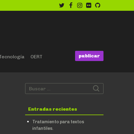
twitter
facebook
instagram
flickr
github
publicar
Tecnología
OERT
Entradas recientes
Tratamiento para textos
infantiles.