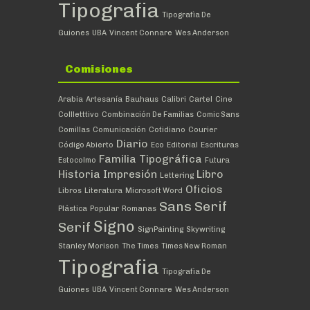
Tipografia
Tipografìa De
Guiones
UBA
Vincent Connare
Wes Anderson
Comisiones
Arabia
Artesanía
Bauhaus
Calibri
Cartel
Cine
Collletttivo
Combinación De Familias
Comic Sans
Comillas
Comunicación
Cotidiano
Courier
Diario
Código Abierto
Eco
Editorial
Escrituras
Familia Tipográfica
Estocolmo
Futura
Historia
Impresión
Libro
Lettering
Oficios
Libros
Literatura
Microsoft Word
Sans Serif
Plástica
Popular
Romanas
Signo
Serif
SignPainting
Skywriting
Stanley Morison
The Times
Times New Roman
Tipografia
Tipografìa De
Guiones
UBA
Vincent Connare
Wes Anderson