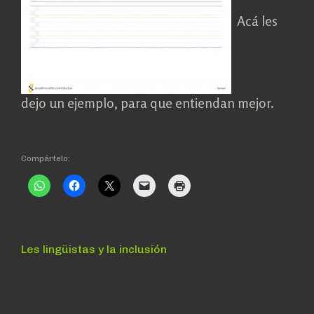
Acá les
dejo un ejemplo, para que entiendan mejor.
Compártelo:
Navegación
Anterior:
Les lingüistas y la inclusión
de
entradas