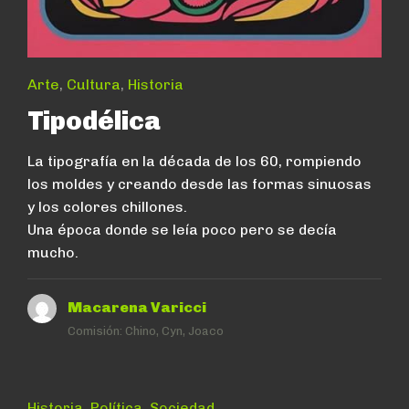
Arte
,
Cultura
,
Historia
Tipodélica
La tipografía en la década de los 60, rompiendo
los moldes y creando desde las formas sinuosas
y los colores chillones.
Una época donde se leía poco pero se decía
mucho.
Macarena Varicci
Comisión:
Chino, Cyn, Joaco
Historia
,
Política
,
Sociedad