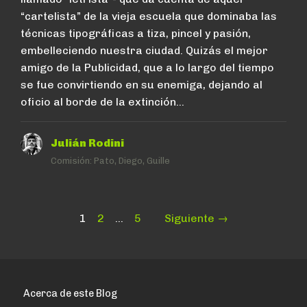
“cartelista” de la vieja escuela que dominaba las
técnicas tipográficas a tiza, pincel y pasión,
embelleciendo nuestra ciudad. Quizás el mejor
amigo de la Publicidad, que a lo largo del tiempo
se fue convirtiendo en su enemiga, dejando al
oficio al borde de la extinción…
Julián Rodini
Comisión:
Pato, Diego, Guille
Paginación
Page
Page
Page
1
2
…
5
Siguiente →
de
entradas
Acerca de este Blog