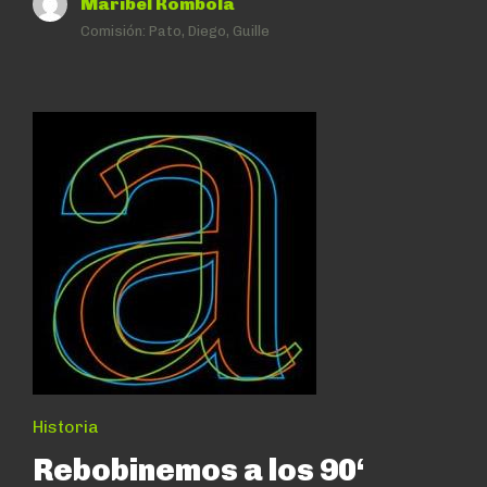
Maribel Rombolá
Comisión:
Pato, Diego, Guille
Historia
Rebobinemos a los 90‘