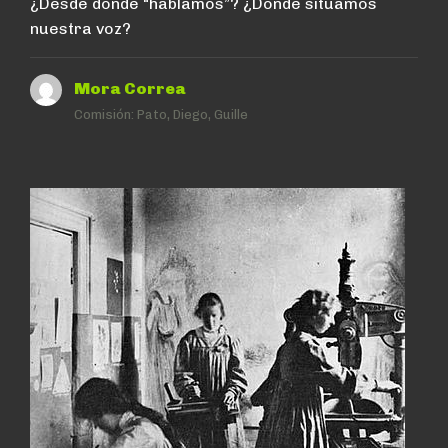
¿Desde dónde “hablamos”? ¿Dónde situamos
nuestra voz?
Mora Correa
Comisión:
Pato, Diego, Guille