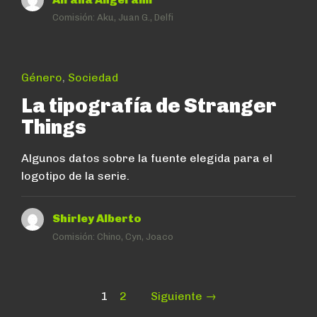
Comisión:
Aku, Juan G., Delfi
Género
,
Sociedad
La tipografía de Stranger
Things
Algunos datos sobre la fuente elegida para el
logotipo de la serie.
Shirley Alberto
Comisión:
Chino, Cyn, Joaco
Paginación
Page
Page
1
2
Siguiente →