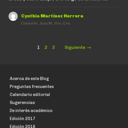
Cynthia Martínez Herrera
Comisión:
Juan M., Flor, Cris
Paginación
Page
Page
Page
1
2
3
Siguiente →
de
entradas
Acerca de este Blog
Preguntas frecuentes
Calendario editorial
Sugerencias
De interés académico
Edición 2017
Edición 2016