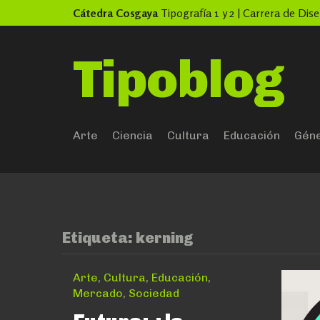
Skip
Cátedra Cosgaya
Tipografía 1 y 2 | Carrera de Di
to
content
Tipoblog
Arte
Ciencia
Cultura
Educación
Gén
Etiqueta:
kerning
Arte
,
Cultura
,
Educación
,
Mercado
,
Sociedad