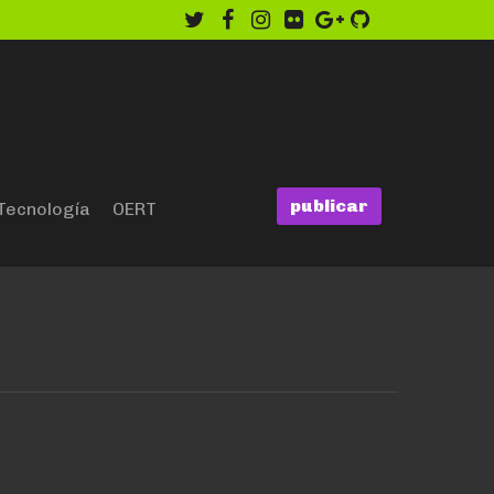
twitter
facebook
instagram
flickr
google
github
publicar
Tecnología
OERT