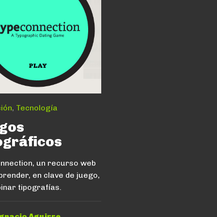
ión
,
Tecnología
gos
ográficos
nnection, un recurso web
prender, en clave de juego,
inar tipografías.
gnacio Aguirre