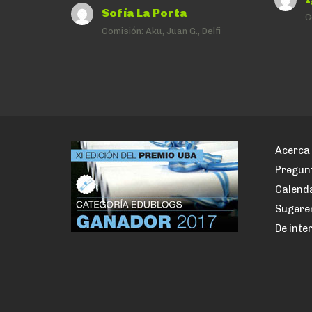
Sofía La Porta
C
Comisión:
Aku, Juan G., Delfi
Acerca 
Pregun
Calenda
Sugere
De inte