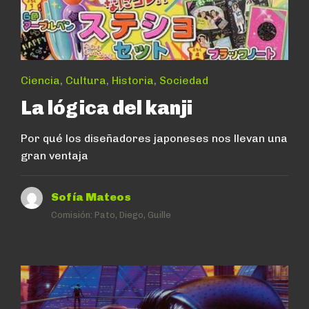
Ciencia
,
Cultura
,
Historia
,
Sociedad
La lógica del kanji
Por qué los diseñadores japoneses nos llevan una
gran ventaja
Sofía Mateos
Comisión:
Pato, Diego, Guille