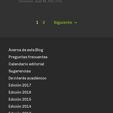
Comisión:
Juan M., Flor, Cris
Paginación
Page
Page
1
2
Siguiente →
de
entradas
Acerca de este Blog
Preguntas frecuentes
Calendario editorial
Sugerencias
De interés académico
Edición 2017
Edición 2016
Edición 2015
Edición 2014