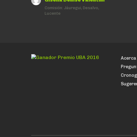
Comisión:
Jáuregui, Desalvo,
Lucente
Acerca 
Pregun
Crono
Sugere