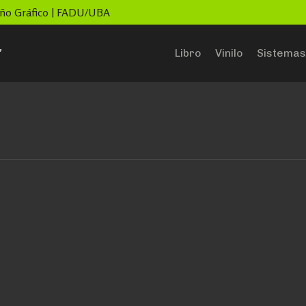
seño Gráfico | FADU/UBA
”
Libro
Vinilo
Sistemas