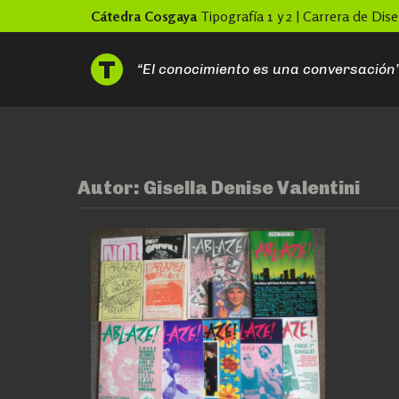
Skip
Cátedra Cosgaya
Tipografía 1 y 2 | Carrera de Di
to
content
“El conocimiento es una conversación
Autor:
Gisella Denise Valentini