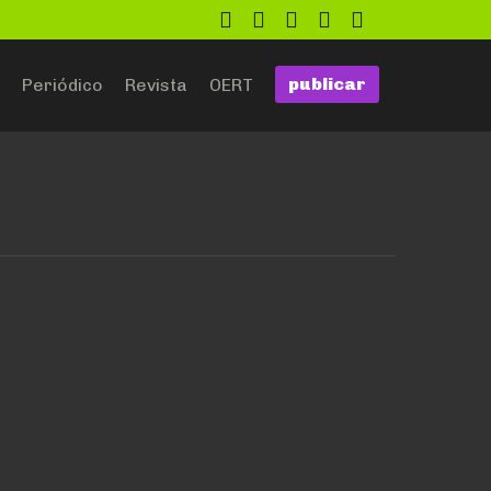
twitter
facebook
flickr
google
github
publicar
Periódico
Revista
OERT