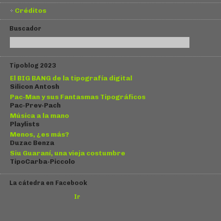
Créditos
Buscador
Tipoblog 2023
El BIG BANG de la tipografía digital
Silicon Antosh
Pac-Man y sus Fantasmas Tipográficos
Pac-Prev-Pach
Música a la mano
Playlists
Menos, ¿es más?
Duzac Benza
Siu Guaraní, una vieja costumbre
TipoCarba-Piccolo
La cátedra en Facebook
Ir