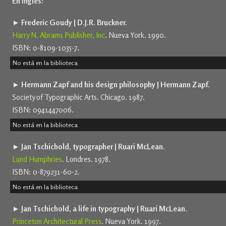
En inglés:
► Frederic Goudy | D.J.R. Bruckner.
Harry N. Abrams Publisher, Inc
. Nueva York. 1990.
ISBN: 0-8109-1035-7.
No está en la biblioteca
► Hermann Zapf and his design philosophy | Hermann Zapf.
Society of Typographic Arts. Chicago. 1987.
ISBN: 0941447006.
No está en la biblioteca
► Jan Tschichold, typographer | Ruari McLean.
Lund Humphries
. Londres. 1978.
ISBN: 0-879231-60-2.
No está en la biblioteca
► Jan Tschichold, a life in typography | Ruari McLean.
Princeton Architectural Press
. Nueva York. 1997.