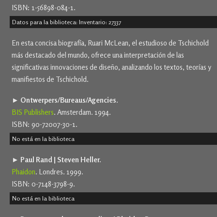
ISBN: 1-56898-084-1.
Datos para la biblioteca: Inventario: 27337
En esta concisa biografía, Ruari McLean, el estudioso de Tschichold
más destacado del mundo, ofrece una interpretación de las
significativas innovaciones de diseño, analizando los textos, teorías y
manifiestos de Tschichold.
► Ontwerpers/Bureaus/Agencies.
BIS Publishers
. Amsterdam. 1994.
ISBN: 90-72007-30-1.
No está en la biblioteca
► Paul Rand | Steven Heller.
Phaidon
. Londres. 1999.
ISBN: 0-7148-3798-9.
No está en la biblioteca