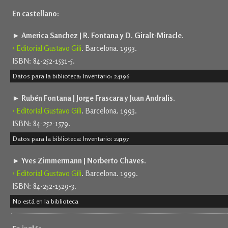
En castellano:
► America Sanchez | R. Fontana y D. Giralt-Miracle.
› Editorial Gustavo Gili
. Barcelona. 1993.
ISBN: 84-252-1531-5.
Datos para la biblioteca: Inventario: 24196
► Rubén Fontana | Jorge Frascara y Juan Andralis.
› Editorial Gustavo Gili
. Barcelona. 1993.
ISBN: 84-252-1579.
Datos para la biblioteca: Inventario: 24197
► Yves Zimmermann | Norberto Chaves.
› Editorial Gustavo Gili
. Barcelona. 1999.
ISBN: 84-252-1529-3.
No está en la biblioteca