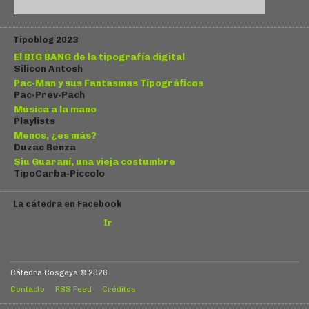
Tipoblog 2023
El BIG BANG de la tipografía digital
Silicon Antosh
Pac-Man y sus Fantasmas Tipográficos
Pac-Prev-Pach
Música a la mano
Playlists
Menos, ¿es más?
Duzac Benza
Siu Guaraní, una vieja costumbre
TipoCarba-Piccolo
La cátedra en Facebook
Ir
Cátedra Cosgaya © 2026
Contacto
RSS Feed
Créditos