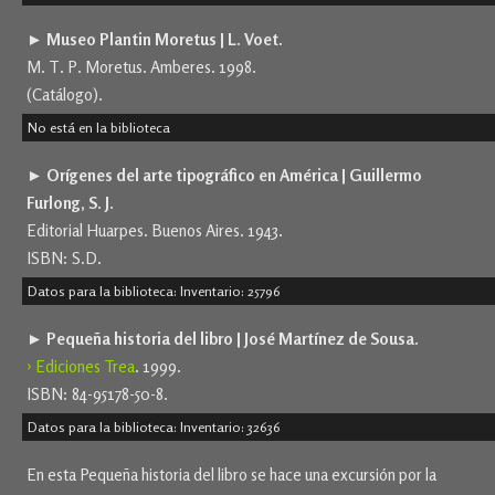
► Museo Plantin Moretus | L. Voet.
M. T. P. Moretus. Amberes. 1998.
(Catálogo).
No está en la biblioteca
► Orígenes del arte tipográfico en América | Guillermo
Furlong, S. J
.
Editorial Huarpes. Buenos Aires. 1943.
ISBN: S.D.
Datos para la biblioteca: Inventario: 25796
► Pequeña historia del libro | José Martínez de Sousa.
› Ediciones Trea
. 1999.
ISBN: 84-95178-50-8.
Datos para la biblioteca: Inventario: 32636
En esta Pequeña historia del libro se hace una excursión por la