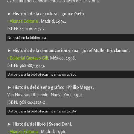
estructura del conocimiento a lo largo de la historia.
► Historia de la escritura | Ignace Gelb.
› Alianza Editorial
. Madrid. 1994.
ISBN: 84-206-2155-2.
No está en la biblioteca
► Historia de la comunicación visual | Josef Müller Brockmann.
› Editorial Gustavo Gili
. México. 1998.
ISBN: 968-887-354-3.
Datos para la biblioteca: Inventario: 27802
► Historia del diseño gráfico | Philip Meggs.
Van Nostrand Reinhold. Nueva York. 1991.
ISBN: 968-24-4125-0.
Datos para la biblioteca: Inventario: 23189
► Historia del libro | Svend Dahl.
› Alianza Editorial
. Madrid. 1996.