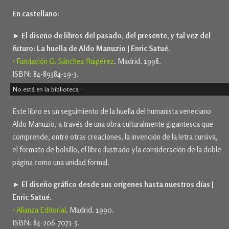
En castellano:
► El diseño de libros del pasado, del presente, y tal vez del
futuro: La huella de Aldo Manuzio | Enric Satué.
› Fundación G. Sánchez Ruipérez
. Madrid. 1998.
ISBN: 84-89384-19-3.
No está en la biblioteca
Este libro es un seguimiento de la huella del humanista veneciano
Aldo Manuzio, a través de una obra culturalmente gigantesca que
comprende, entre otras creaciones, la invención de la letra cursiva,
el formato de bolsillo, el libro ilustrado y la consideración de la doble
página como una unidad formal.
► El diseño gráfico desde sus orígenes hasta nuestros días |
Enric Satué.
› Alianza Editorial
. Madrid. 1990.
ISBN: 84-206-7071-5.