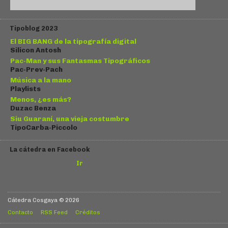
Tipoblog 2023
El BIG BANG de la tipografía digital
Silicon Antosh
Pac-Man y sus Fantasmas Tipográficos
Pac-Prev-Pach
Música a la mano
Playlists
Menos, ¿es más?
Duzac Benza
Siu Guaraní, una vieja costumbre
TipoCarba-Piccolo
La cátedra en Facebook
Ir
Cátedra Cosgaya © 2026
Contacto
RSS Feed
Créditos