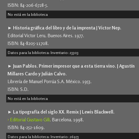
ISBN: 84-206-6728-5.
No está en la biblioteca
► Historia gráfica del libro y de la imprenta | Victor Nep.
Editorial Victor Leru. Buenos Aires. 1977.
ISBN: 84-8205-11708.
Datos para la biblioteca: Inventario: 23303
► Juan Pablos. Primer impresor que a esta tierra vino. | Agustín
Millares Cardo y Julián Calvo.
Librería de Manuel Porrúa S.A. México. 1953.
ISBN: S.D.
No está en la biblioteca
► La tipografía del siglo XX. Remix | Lewis Blackwell.
› Editorial Gustavo Gili
. Barcelona. 1998.
ISBN: 84-252-1609.
Datos para la biblioteca: Inventario: 26973