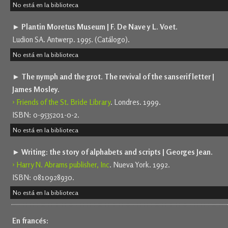
No está en la biblioteca
► Plantin Moretus Museum | F. De Nave y L. Voet.
Ludion SA. Antwerp. 1995. (Catálogo).
No está en la biblioteca
► The nymph and the grot. The revival of the sanserif letter |
James Mosley.
› Friends of the St. Bride Library
. Londres. 1999.
ISBN: 0-9535201-0-2.
No está en la biblioteca
► Writing: the story of alphabets and scripts | Georges Jean.
› Harry N. Abrams publisher, Inc
. Nueva York. 1992.
ISBN: 0810928930.
No está en la biblioteca
En francés: