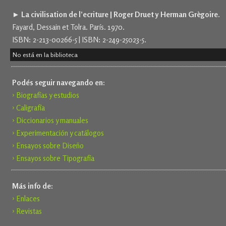
► La civilisation de l’ecriture | Roger Druet y Herman Grègoire.
Fayard, Dessain et Tolra. París. 1970.
ISBN: 2-213-00266-5 | ISBN: 2-249-25023-5.
No está en la biblioteca
Podés seguir navegando en:
› Biografías y estudios
› Caligrafía
› Diccionarios y manuales
› Experimentación y catálogos
› Ensayos sobre Diseño
› Ensayos sobre Tipografía
Más info de:
› Enlaces
› Revistas