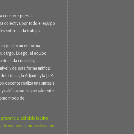
a concurrir pues la
a colectiva por todo el equipo
tes sobre cada trabajo
an y califican en forma
 su cargo. Luego, el equipo
ia de cada comisión,
ivel y de esta forma unificar
del Titular, la Adjunta y la JTP.
rupo docente realiza una síntesis
s y calificación –especialmente
– como modo de
resencial del ciclo lectivo
de ser necesario, realizar los