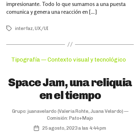
impresionante. Todo lo que sumamos a una puesta
comunica y genera una reacción en […]
interfaz
,
UX/UI
Tags
Categories
Tipografía — Contexto visual y tecnológico
Space Jam, una reliquia
en el tiempo
Grupo:
juanavelardo
(Valeria Rohte, Juana Velardo) —
Comisión:
Pato+Majo
25 agosto, 2023 a las 4:44 pm
Post
date