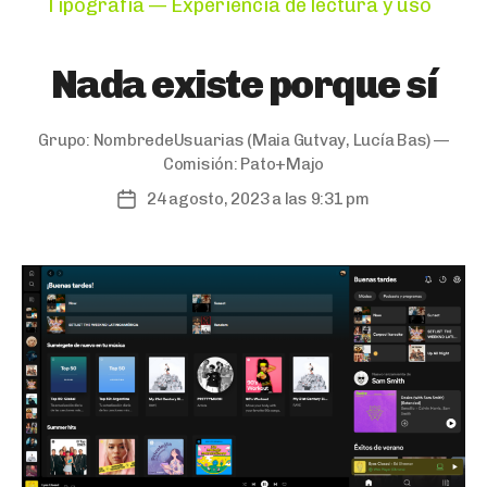
Categories
Tipografía — Experiencia de lectura y uso
Nada existe porque sí
Grupo:
NombredeUsuarias
(Maia Gutvay, Lucía Bas) —
Comisión:
Pato+Majo
24 agosto, 2023 a las 9:31 pm
Post
date