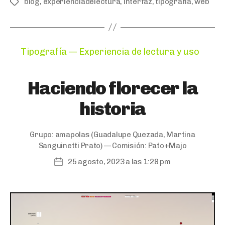
blog
,
experienciadelectura
,
interfaz
,
tipografia
,
web
Tags
Categories
Tipografía — Experiencia de lectura y uso
Haciendo florecer la
historia
Grupo:
amapolas
(Guadalupe Quezada, Martina
Sanguinetti Prato) — Comisión:
Pato+Majo
25 agosto, 2023 a las 1:28 pm
Post
date