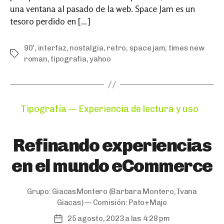
una ventana al pasado de la web. Space Jam es un
tesoro perdido en […]
90'
,
interfaz
,
nostalgia
,
retro
,
space jam
,
times new
Tags
roman
,
tipografia
,
yahoo
Categories
Tipografía — Experiencia de lectura y uso
Refinando experiencias
en el mundo eCommerce
Grupo:
GiacasMontero
(Barbara Montero, Ivana
Giacas) — Comisión:
Pato+Majo
25 agosto, 2023 a las 4:28 pm
Post