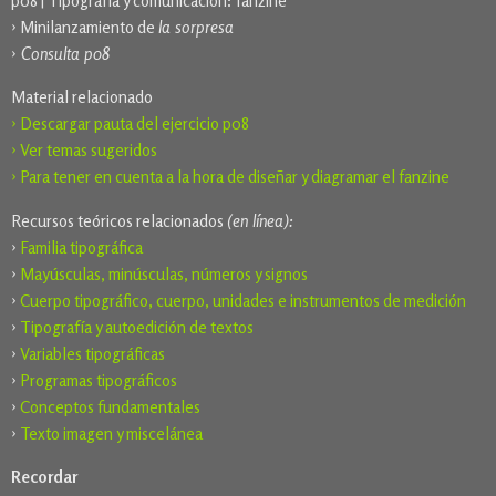
p08 | Tipografía y comunicación: fanzine
› Minilanzamiento de
la sorpresa
› Consulta p08
Material relacionado
› Descargar pauta del ejercicio p08
› Ver temas sugeridos
› Para tener en cuenta a la hora de diseñar y diagramar el fanzine
Recursos teóricos relacionados
(en línea):
›
Familia tipográfica
›
Mayúsculas, minúsculas, números y signos
›
Cuerpo tipográfico, cuerpo, unidades e instrumentos de medición
›
Tipografía y autoedición de textos
›
Variables tipográficas
›
Programas tipográficos
›
Conceptos fundamentales
›
Texto imagen y miscelánea
Recordar