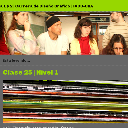
a 1 y 2
|
Carrera de Diseño Gráfico
|
FADU-UBA
Está leyendo...
Clase 25 | Nivel 1