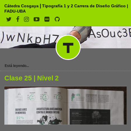
|
Cátedra Cosgaya
Tipografía 1 y 2
Carrera de Diseño Gráfico
|
FADU-UBA
Está leyendo...
Clase 25 | Nivel 2