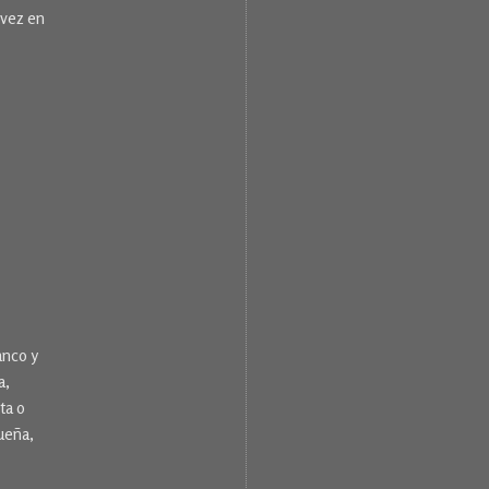
 vez en
anco y
a,
ta o
ueña,