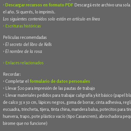
› Descargar recursos en formato PDF
Descargá este archivo una sola
el año. Si querés, lo imprimís.
Los siguientes contenidos solo están en artículo en línea
› Escrituras históricas
Películas recomendadas
›
El secreto del libro de Kells
›
El nombre de la rosa
› Enlaces relacionados
Recordar:
› Completar el
formulario de datos personales
› Llevar $20 para impresión de las pautas de trabajo
› Llevar materiales pedidos para trabajar caligrafía y kit básico (papel bl
de calco 35 x 50 cm, lápices negros, goma de borrar, cinta adhesiva, regl
escuadra, trincheta, tijera, tinta china, mandera balsa, potecitos para tin
huevera, trapo, pote plástico vacío (tipo Casancrem), abrochadora peq
birome que no funcione)