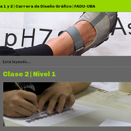
a 1 y 2
|
Carrera de Diseño Gráfico
|
FADU-UBA
Está leyendo...
Clase 2 | Nivel 1