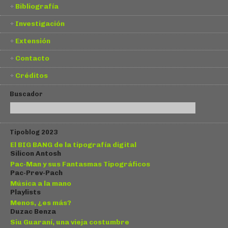
Bibliografía
Investigación
Extensión
Contacto
Créditos
Buscador
Tipoblog 2023
El BIG BANG de la tipografía digital
Silicon Antosh
Pac-Man y sus Fantasmas Tipográficos
Pac-Prev-Pach
Música a la mano
Playlists
Menos, ¿es más?
Duzac Benza
Siu Guaraní, una vieja costumbre