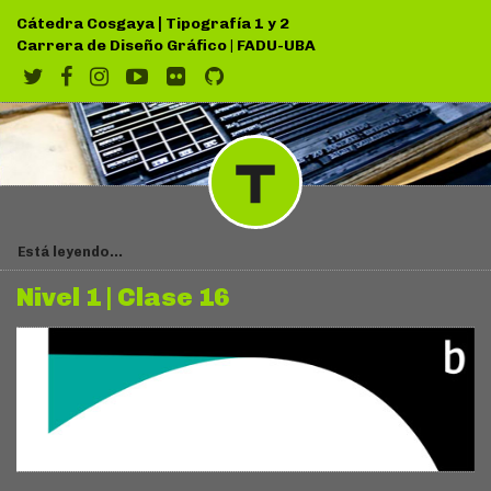
|
Cátedra Cosgaya
Tipografía 1 y 2
Carrera de Diseño Gráfico
|
FADU-UBA
Está leyendo...
Nivel 1 | Clase 16