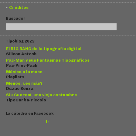
Créditos
Buscador
Tipoblog 2023
El BIG BANG de la tipografía digital
Silicon Antosh
Pac-Man y sus Fantasmas Tipográficos
Pac-Prev-Pach
Música a la mano
Playlists
Menos, ¿es más?
Duzac Benza
Siu Guaraní, una vieja costumbre
TipoCarba-Piccolo
La cátedra en Facebook
Ir