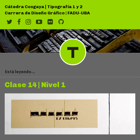
|
Cátedra Cosgaya
Tipografía 1 y 2
Carrera de Diseño Gráfico
|
FADU-UBA
Está leyendo...
Clase 14 | Nivel 1