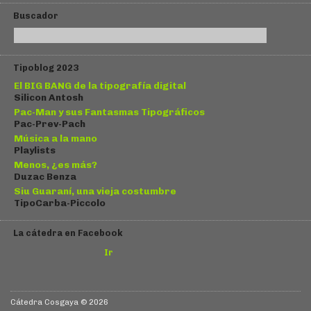
Buscador
Tipoblog 2023
El BIG BANG de la tipografía digital
Silicon Antosh
Pac-Man y sus Fantasmas Tipográficos
Pac-Prev-Pach
Música a la mano
Playlists
Menos, ¿es más?
Duzac Benza
Siu Guaraní, una vieja costumbre
TipoCarba-Piccolo
La cátedra en Facebook
Ir
Cátedra Cosgaya © 2026