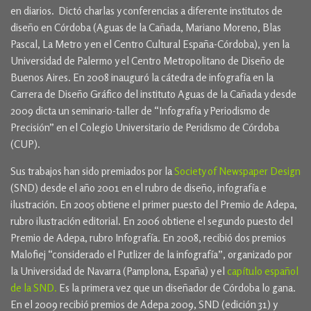
en diarios. Dictó charlas y conferencias a diferente institutos de
diseño en Córdoba (Aguas de la Cañada, Mariano Moreno, Blas
Pascal, La Metro y en el Centro Cultural España-Córdoba), y en la
Universidad de Palermo y el Centro Metropolitano de Diseño de
Buenos Aires. En 2008 inauguró la cátedra de infografía en la
Carrera de Diseño Gráfico del instituto Aguas de la Cañada y desde
2009 dicta un seminario-taller de “Infografía y Periodismo de
Precisión” en el Colegio Universitario de Peridismo de Córdoba
(CUP).
Sus trabajos han sido premiados por la
Society of Newspaper Design
(SND) desde el año 2001 en el rubro de diseño, infografía e
ilustración. En 2005 obtiene el primer puesto del Premio de Adepa,
rubro ilustración editorial. En 2006 obtiene el segundo puesto del
Premio de Adepa, rubro Infografía. En 2008, recibió dos premios
Malofiej “considerado el Putlizer de la infografía”, organizado por
la Universidad de Navarra (Pamplona, España) y el
capítulo español
de la SND.
Es la primera vez que un diseñador de Córdoba lo gana.
En el 2009 recibió premios de Adepa 2009, SND (edición 31) y