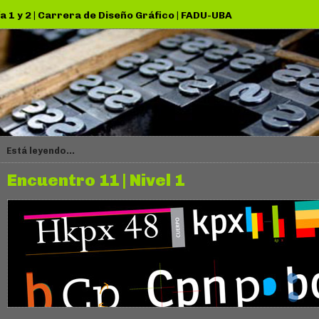
a 1 y 2
|
Carrera de Diseño Gráfico
|
FADU-UBA
Está leyendo...
Encuentro 11 | Nivel 1