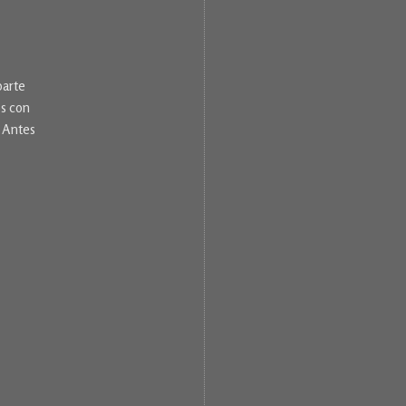
parte
os con
 Antes