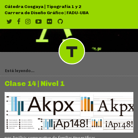
|
Cátedra Cosgaya
Tipografía 1 y 2
Carrera de Diseño Gráfico
|
FADU-UBA
Está leyendo...
Clase 14 | Nivel 1
p05 Análisis comparativo de familias tipográficas