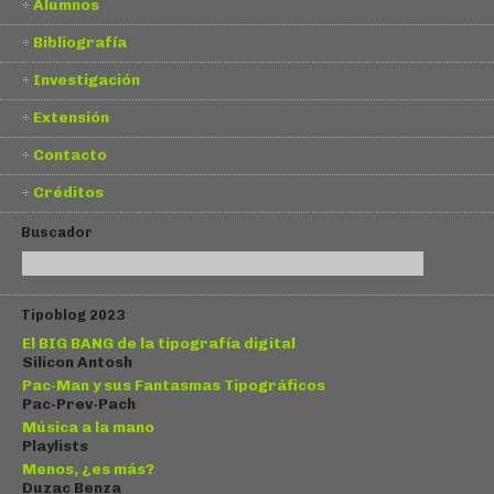
Alumnos
Bibliografía
Investigación
Extensión
Contacto
Créditos
Buscador
Tipoblog 2023
El BIG BANG de la tipografía digital
Silicon Antosh
Pac-Man y sus Fantasmas Tipográficos
Pac-Prev-Pach
Música a la mano
Playlists
Menos, ¿es más?
Duzac Benza