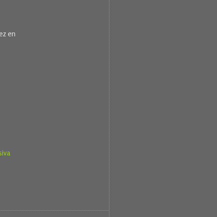
vez en
siva