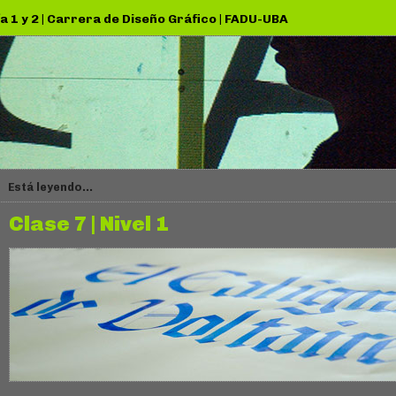
a 1 y 2
|
Carrera de Diseño Gráfico
|
FADU-UBA
Está leyendo...
Clase 7 | Nivel 1