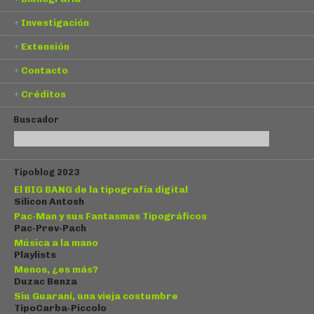
Investigación
Extensión
Contacto
Créditos
Buscador
Tipoblog 2023
El BIG BANG de la tipografía digital
Silicon Antosh
Pac-Man y sus Fantasmas Tipográficos
Pac-Prev-Pach
Música a la mano
Playlists
Menos, ¿es más?
Duzac Benza
Siu Guaraní, una vieja costumbre
TipoCarba-Piccolo