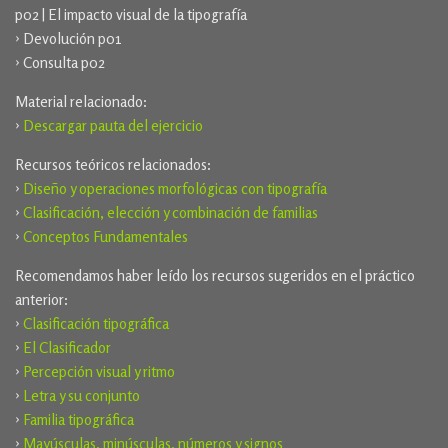
p02 | El impacto visual de la tipografía
› Devolución p01
› Consulta p02
Material relacionado:
›
Descargar pauta del ejercicio
Recursos teóricos relacionados:
›
Diseño y operaciones morfológicas con tipografía
›
Clasificación, elección y combinación de familias
›
Conceptos Fundamentales
Recomendamos haber leído los recursos sugeridos en el práctico
anterior:
›
Clasificación tipográfica
›
El Clasificador
›
Percepción visual y ritmo
›
Letra y su conjunto
›
Familia tipográfica
›
Mayúsculas, minúsculas, números y signos