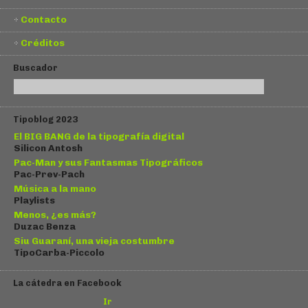
Contacto
Créditos
Buscador
Tipoblog 2023
El BIG BANG de la tipografía digital
Silicon Antosh
Pac-Man y sus Fantasmas Tipográficos
Pac-Prev-Pach
Música a la mano
Playlists
Menos, ¿es más?
Duzac Benza
Siu Guaraní, una vieja costumbre
TipoCarba-Piccolo
La cátedra en Facebook
Ir