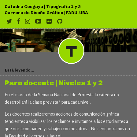
|
Cátedra Cosgaya
Tipografía 1 y 2
Carrera de Diseño Gráfico
|
FADU-UBA
Está leyendo...
Paro docente | Niveles 1 y 2
En el marco de la Semana Nacional de Protesta la cátedra no
desarrollará la clase prevista* para cada nivel.
Los docentes realizaremos acciones de comunicación gráfica
tendientes a visibilizar los reclamos e invitamos a los estudiantes a
que nos acompañen y trabajen con nosotros. ¡Nos encontramos en
la Facultad el viernes, a las 19!