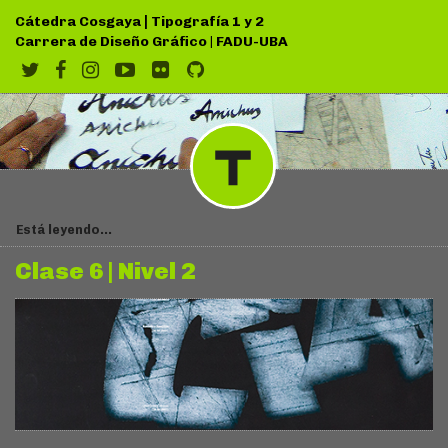
|
Cátedra Cosgaya
Tipografía 1 y 2
Carrera de Diseño Gráfico
|
FADU-UBA
Está leyendo...
Clase 6 | Nivel 2