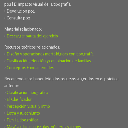
p02 | El impacto visual de la tipografía
› Devolución p01
› Consulta p02
Material relacionado:
›
Descargar pauta del ejercicio
Recursos teóricos relacionados:
›
Diseño y operaciones morfológicas con tipografía
›
Clasificación, elección y combinación de familias
›
Conceptos Fundamentales
Recomendamos haber leído los recursos sugeridos en el práctico
anterior:
›
Clasificación tipográfica
›
El Clasificador
›
Percepción visual y ritmo
›
Letra y su conjunto
›
Familia tipográfica
›
Mayúsculas, minúsculas, números y signos