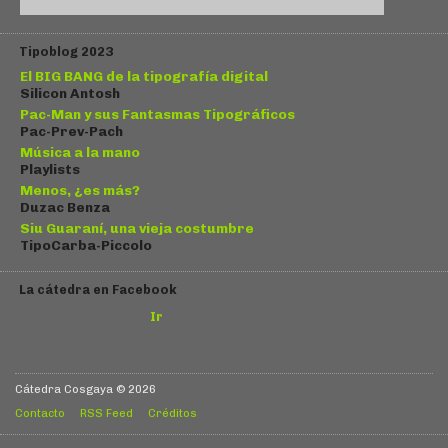
Tipoblog 2023
El BIG BANG de la tipografía digital
Silicon Antosh
Pac-Man y sus Fantasmas Tipográficos
Pac-Prev-Pach
Música a la mano
Playlists
Menos, ¿es más?
Duzac Benza
Siu Guaraní, una vieja costumbre
TipoCarba-Piccolo
La cátedra en Facebook
Ir
Cátedra Cosgaya © 2026
Contacto
RSS Feed
Créditos