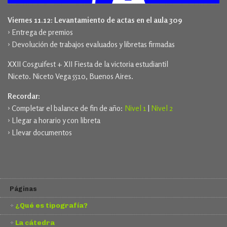
Viernes 11.12: Levantamiento de actas en el aula 309
› Entrega de premios
› Devolución de trabajos evaluados y libretas firmadas
XXII Cosguifest + XII Fiesta de la victoria estudiantil
Niceto. Niceto Vega 5510, Buenos Aires.
Recordar:
› Completar el balance de fin de año:
Nivel 1
|
Nivel 2
› Llegar a horario y con libreta
› Llevar documentos
Páginas
¿Qué es tipografía?
La cátedra