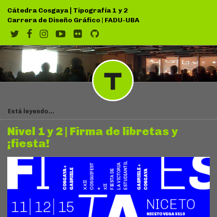
|
Cátedra Cosgaya
Tipografía 1 y 2
Carrera de Diseño Gráfico
|
FADU-UBA
Está leyendo...
Nivel 1 y 2 | Firma de libretas y
¡fiesta!