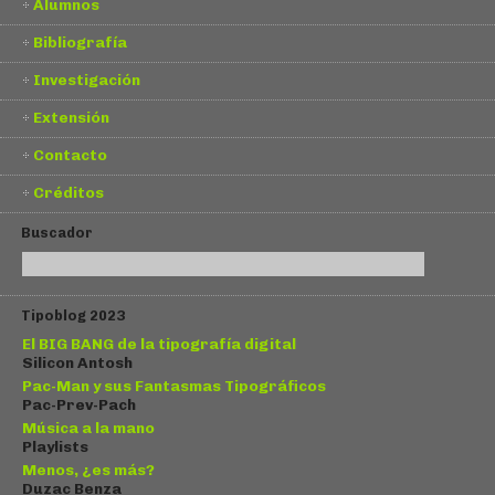
Alumnos
Bibliografía
Investigación
Extensión
Contacto
Créditos
Buscador
Tipoblog 2023
El BIG BANG de la tipografía digital
Silicon Antosh
Pac-Man y sus Fantasmas Tipográficos
Pac-Prev-Pach
Música a la mano
Playlists
Menos, ¿es más?
Duzac Benza