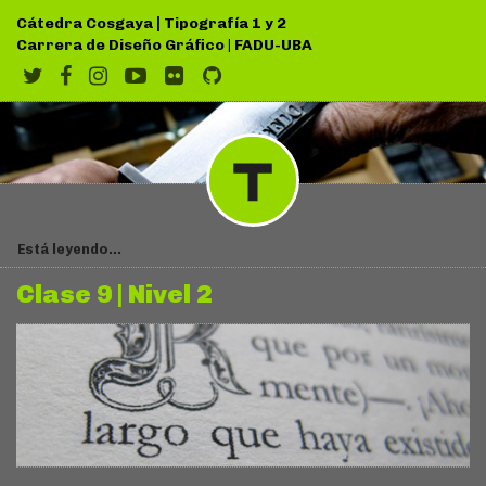
|
Cátedra Cosgaya
Tipografía 1 y 2
Carrera de Diseño Gráfico
|
FADU-UBA
Está leyendo...
Clase 9 | Nivel 2