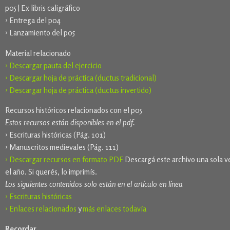
p05 | Ex libris caligráfico
› Entrega del p04
› Lanzamiento del p05
Material relacionado
› Descargar pauta del ejercicio
› Descargar hoja de práctica (ductus tradicional)
› Descargar hoja de práctica (ductus invertido)
Recursos históricos relacionados con el p05
Estos recursos están disponibles en el pdf.
› Escrituras históricas (Pág. 101)
› Manuscritos medievales (Pág. 111)
› Descargar recursos en formato PDF
Descargá este archivo una sola v
el año. Si querés, lo imprimís.
Los siguientes contenidos solo están en el artículo en línea
› Escrituras históricas
› Enlaces relacionados
y
más enlaces todavía
Recordar