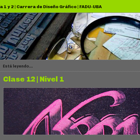
a 1 y 2
|
Carrera de Diseño Gráfico
|
FADU-UBA
Está leyendo...
Clase 12 | Nivel 1