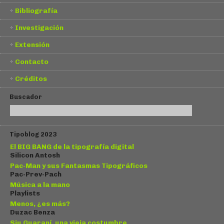
Bibliografía
Investigación
Extensión
Contacto
Créditos
Buscador
Tipoblog 2023
El BIG BANG de la tipografía digital
Silicon Antosh
Pac-Man y sus Fantasmas Tipográficos
Pac-Prev-Pach
Música a la mano
Playlists
Menos, ¿es más?
Duzac Benza
Siu Guaraní, una vieja costumbre