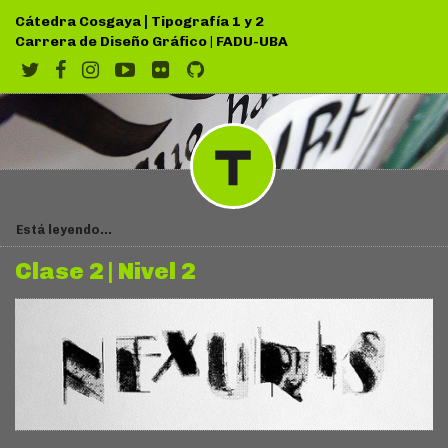
|
Cátedra Cosgaya
Tipografía 1 y 2
Carrera de Diseño Gráfico
|
FADU-UBA
Está leyendo...
Clase 2 | Nivel 2