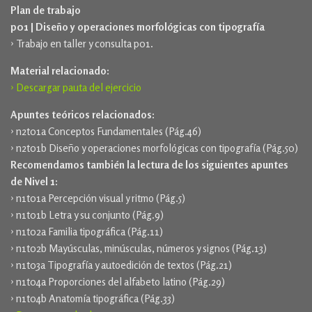
Plan de trabajo
p01 | Diseño y operaciones morfológicas con tipografía
› Trabajo en taller y consulta p01.
Material relacionado:
› Descargar pauta del ejercicio
Apuntes teóricos relacionados:
› n2t01a Conceptos Fundamentales (Pág.46)
› n2t01b Diseño y operaciones morfológicas con tipografía (Pág.50)
Recomendamos también la lectura de los siguientes apuntes
de Nivel 1:
› n1t01a Percepción visual y ritmo (Pág.5)
› n1t01b Letra y su conjunto (Pág.9)
› n1t02a Familia tipográfica (Pág.11)
› n1t02b Mayúsculas, minúsculas, números y signos (Pág.13)
› n1t03a Tipografía y autoedición de textos (Pág.21)
› n1t04a Proporciones del alfabeto latino (Pág.29)
› n1t04b Anatomía tipográfica (Pág.33)